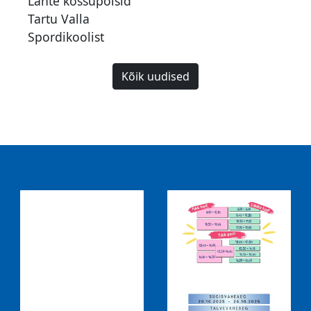
Lähte kossupoisid
Tartu Valla
Spordikoolist
Kõik uudised