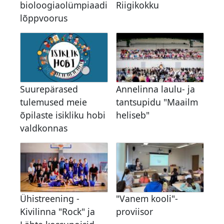
bioloogiaolümpiaadi
Riigikokku
lõppvoorus
Suurepärased
Annelinna laulu- ja
tulemused meie
tantsupidu "Maailm
õpilaste isikliku hobi
heliseb"
valdkonnas
Ühistreening -
"Vanem kooli"-
Kivilinna "Rock" ja
proviisor