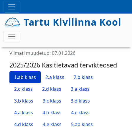
Liigu edasi põhisisu juurde
Tartu Kivilinna Kool
Viimati muudetud: 07.01.2026
2025/2026 Käsitletavad tervikteosed
1.ab klass
2.a klass
2.b klass
2.c klass
2.d klass
3.a klass
3.b klass
3.c klass
3.d klass
4.a klass
4.b klass
4.c klass
4.d klass
4.e klass
5.ab klass