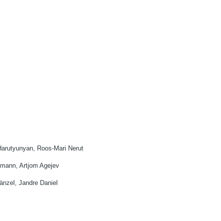
Harutyunyan, Roos-Mari Nerut
okmann, Artjom Agejev
änzel, Jandre Daniel