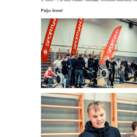
Palju õnne!
Image
Image