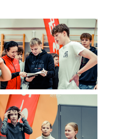
age
age