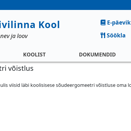
Kiirlingid
ivilinna Kool
E-päevik
Söökla
nev ja loov
KOOLIST
DOKUMENDID
i võistlus
uulis
viisid läbi koolisisese sõudeergomeetri võistluse oma 