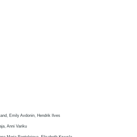
ikand, Emily Avdonin, Hendrik Ilves
aja, Anni Variku
 Anna-Maria Pantelejeva, Elisabeth Kruusla