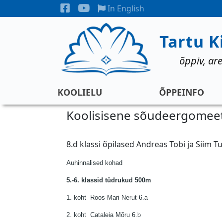
Liigu edasi põhisisu juurde
Sotisiaalmeedia
In English
Tartu K
õppiv, are
Koolielu
KOOLIELU
ÕPPEINFO
Koolisisene sõudeergomeetr
8.d klassi õpilased
Andreas Tobi ja Siim T
Auhinnalised kohad
5.-6. klassid tüdrukud 500m
1. koht Roos-Mari Nerut 6.a
2. koht Cataleia Mõru 6.b