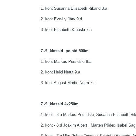
1. koht Susanna Elisabeth Rikand 8.a
2. koht Eve-Ly Järv 9.d
3. koht Elisabeth Kruusla 7.a
7.-9. klassid poisid 500m
1. koht Markus Persidski 8.a
2. koht Heiki Nerut 9.a
3. koht August Martin Nurm 7.c
7.-9. klassid 4x250m
1. koht - 8.a Markus Persidski, Susanna Elisabeth R
2. koht - 8.d Joakim Albert , Marten Põder, Isabel Sag
3. koht - 7.a Uku Ruben Teesaar, Kristofer Alumets,