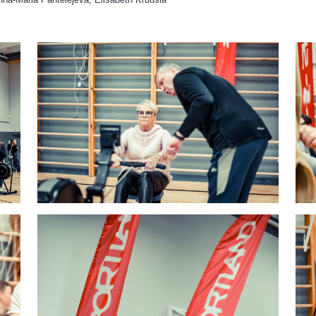
Image
Im
Image
Im