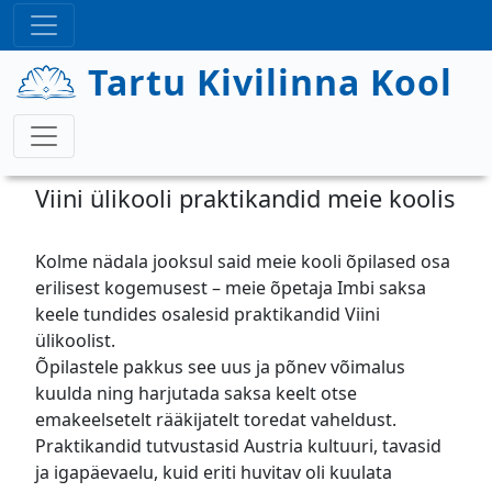
Liigu edasi põhisisu juurde
Tartu Kivilinna Kool
Viini ülikooli praktikandid meie koolis
Kolme nädala jooksul said meie kooli õpilased osa
erilisest kogemusest – meie õpetaja Imbi saksa
keele tundides osalesid praktikandid Viini
ülikoolist.
Õpilastele pakkus see uus ja põnev võimalus
kuulda ning harjutada saksa keelt otse
emakeelsetelt rääkijatelt toredat vaheldust.
Praktikandid tutvustasid Austria kultuuri, tavasid
ja igapäevaelu, kuid eriti huvitav oli kuulata