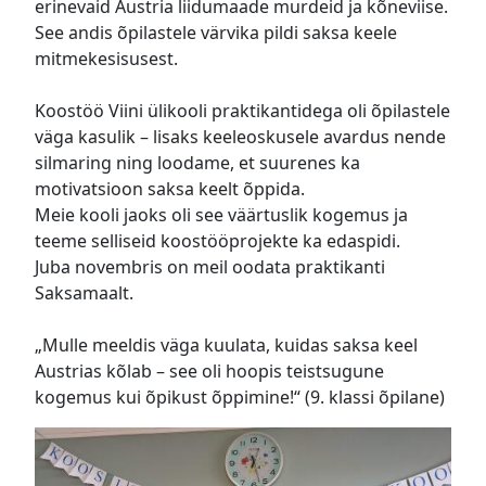
erinevaid Austria liidumaade murdeid ja kõneviise.
See andis õpilastele värvika pildi saksa keele
mitmekesisusest.
Koostöö Viini ülikooli praktikantidega oli õpilastele
väga kasulik – lisaks keeleoskusele avardus nende
silmaring ning loodame, et suurenes ka
motivatsioon saksa keelt õppida.
Meie kooli jaoks oli see väärtuslik kogemus ja
teeme selliseid koostööprojekte ka edaspidi.
Juba novembris on meil oodata praktikanti
Saksamaalt.
„Mulle meeldis väga kuulata, kuidas saksa keel
Austrias kõlab – see oli hoopis teistsugune
kogemus kui õpikust õppimine!“ (9. klassi õpilane)