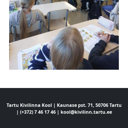
Tartu Kivilinna Kool | Kaunase pst. 71, 50706 Tartu
| (+372) 7 46 17 46 |
kool@kivilinn.tartu.ee