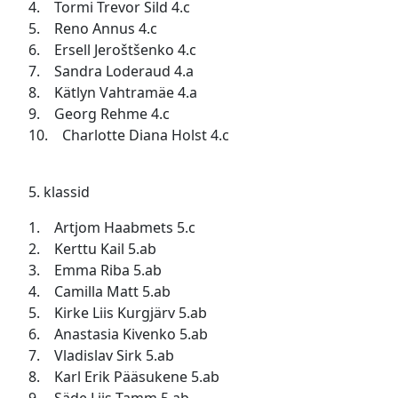
4. Tormi Trevor Sild 4.c
5. Reno Annus 4.c
6. Ersell Jeroštšenko 4.c
7. Sandra Loderaud 4.a
8. Kätlyn Vahtramäe 4.a
9. Georg Rehme 4.c
10. Charlotte Diana Holst 4.c
5. klassid
1. Artjom Haabmets 5.c
2. Kerttu Kail 5.ab
3. Emma Riba 5.ab
4. Camilla Matt 5.ab
5. Kirke Liis Kurgjärv 5.ab
6. Anastasia Kivenko 5.ab
7. Vladislav Sirk 5.ab
8. Karl Erik Pääsukene 5.ab