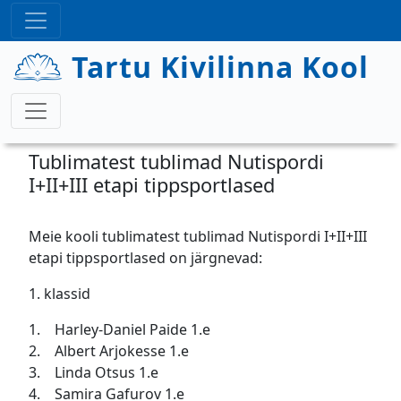
Liigu edasi põhisisu juurde
Tartu Kivilinna Kool
Tublimatest tublimad Nutispordi
I+II+III etapi tippsportlased
Meie kooli tublimatest tublimad Nutispordi I+II+III
etapi tippsportlased on järgnevad:
1. klassid
1. Harley-Daniel Paide 1.e
2. Albert Arjokesse 1.e
3. Linda Otsus 1.e
4. Samira Gafurov 1.e