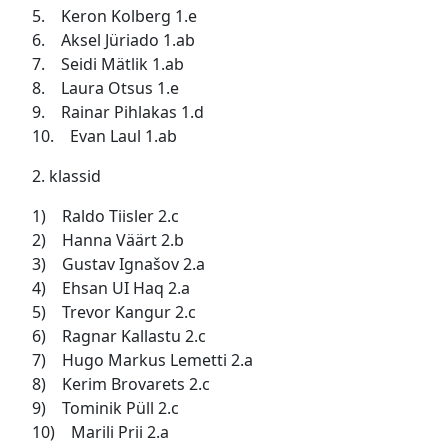
5. Keron Kolberg 1.e
6. Aksel Jüriado 1.ab
7. Seidi Mätlik 1.ab
8. Laura Otsus 1.e
9. Rainar Pihlakas 1.d
10. Evan Laul 1.ab
2. klassid
1) Raldo Tiisler 2.c
2) Hanna Väärt 2.b
3) Gustav Ignašov 2.a
4) Ehsan UI Haq 2.a
5) Trevor Kangur 2.c
6) Ragnar Kallastu 2.c
7) Hugo Markus Lemetti 2.a
8) Kerim Brovarets 2.c
9) Tominik Püll 2.c
10) Marili Prii 2.a