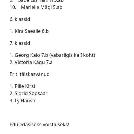
9. Säde Liis Tamm 5.ab
10. Marielle Mägi 5.ab
6. klassid
1. Kira Saealle 6.b
7. klassid
1. Georg Kaio 7.b (vabariigis ka I koht)
2. Victoria Kägu 7.a
Eriti täiskasvanud
1. Pille Kirsi
2. Sigrid Soosaar
3. Ly Hansti
Edu edasiseks võistluseks!