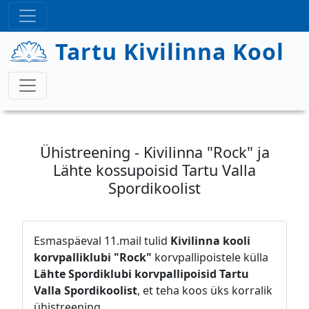
Liigu edasi põhisisu juurde
Tartu Kivilinna Kool
Ühistreening - Kivilinna "Rock" ja
Lähte kossupoisid Tartu Valla
Spordikoolist
Esmaspäeval 11.mail tulid
Kivilinna kooli
korvpalliklubi "Rock"
korvpallipoistele külla
Lähte Spordiklubi korvpallipoisid Tartu
Valla Spordikoolist
, et teha koos üks korralik
ühistreening.