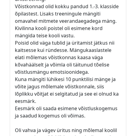
Võistkonnad olid kokku pandud 1.-3. klasside
õpilastest. Lisaks treeningule mängiti
omavahel mitmete veerandaegadega mäng.
Kivilinna kooli poistel oli esimene kord
mängida teise kooli vastu.
Poisid olid väga tublid ja üritamist jätkus nii
kaitsesse kui ründesse. Mängukaaslastele
elati mõlemas võistkonnas kaasa väga
kõvahäälselt ja võimla oli täitunud tõelise
võistlusmängu emotsioonidega.
Kuna mängiti lühikesi 10 punktilisi mänge ja
võite jagus mõlemale võistkonnale, siis
lõplikku võitjat ei selgitatud ja see ei olnud ka
eesmärk.
Eesmärk oli saada esimene võistluskogemus
ja saadud kogemus oli võimas.
Oli vahva ja vägev üritus ning mõlemal koolil