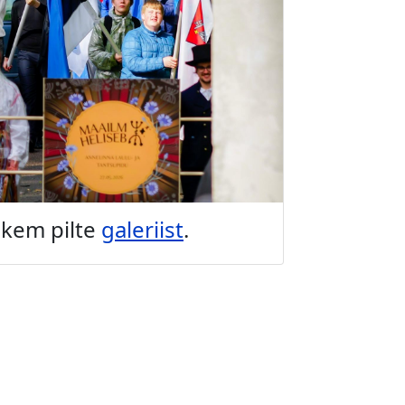
hkem pilte
galeriist
.