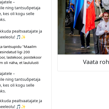
ajatele –
tile ning tantsuõpetaja
, kes oli kogu selle
aks.
ikkuda pealtvaatajate ja
omeeleolu! 🎵✨
 ja tantsupidu "Maailm 
 esindatud ligi 200 
or, lastekoor, poistekoor 
Vaata ro
m oli näha, et laululusti 
ajatele –
tile ning tantsuõpetaja
, kes oli kogu selle
aks.
ikkuda pealtvaatajate ja
omeeleolu! 🎵✨