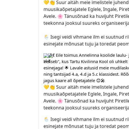
💛👏 Suur aitäh meie imelistele juhend
muusikaõpetajatele Eglele, Ingale, Pire
Avele. 🌸 Tänusõnad ka huvijuht Piretile
teekonna jooksul suureks organiseerij
🌦️ Isegi veidi vihmane ilm ei suutnud r
esinejate mõnusat tuju ja toredat pe
🎶💃 Eile toimus Annelinna koolide laulu-
heliseb", kus Tartu Kivilinna Kool oli uhkelt
esinejaga! 🌟 Lavale astusid meie mudilasko
ning tantsijad 4.a, 4.d ja 5.c klassidest. Rõõ
jagus kaare all õpetajatele 😊🎤
💛👏 Suur aitäh meie imelistele juhend
muusikaõpetajatele Eglele, Ingale, Pire
Avele. 🌸 Tänusõnad ka huvijuht Piretile
teekonna jooksul suureks organiseerij
🌦️ Isegi veidi vihmane ilm ei suutnud r
esinejate mõnusat tuju ja toredat pe