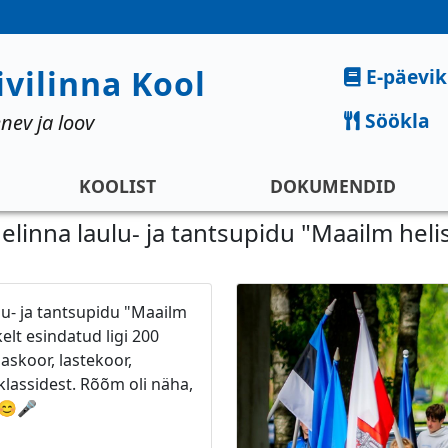
Kiirlingid
ivilinna Kool
E-päevik
Söökla
nev ja loov
KOOLIST
DOKUMENDID
elinna laulu- ja tantsupidu "Maailm heli
lu- ja tantsupidu "Maailm
kelt esindatud ligi 200
askoor, lastekoor,
 klassidest. Rõõm oli näha,
e 😊🎤