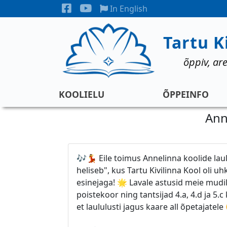
Liigu edasi põhisisu juurde
Sotisiaalmeedia
In English
Tartu K
õppiv, are
Koolielu
KOOLIELU
ÕPPEINFO
Ann
🎶💃 Eile toimus Annelinna koolide lau
heliseb", kus Tartu Kivilinna Kool oli uh
esinejaga! 🌟 Lavale astusid meie mudil
poistekoor ning tantsijad 4.a, 4.d ja 5.c
et laululusti jagus kaare all õpetajatel