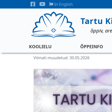
Liigu edasi põhisisu juurde
Sotisiaalmeedia
In English
Tartu K
õppiv, are
Koolielu
KOOLIELU
ÕPPEINFO
Viimati muudetud: 30.05.2026