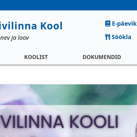
Kiirlingid
ivilinna Kool
E-päevik
Söökla
nev ja loov
KOOLIST
DOKUMENDID