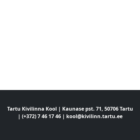
Tartu Kivilinna Kool | Kaunase pst. 71, 50706 Tartu
| (+372) 7 46 17 46 |
kool@kivilinn.tartu.ee