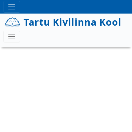
Liigu edasi põhisisu juurde
Tartu Kivilinna Kool