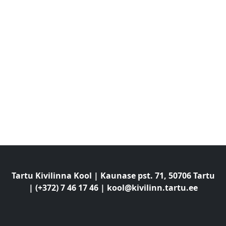
Tartu Kivilinna Kool | Kaunase pst. 71, 50706 Tartu
| (+372) 7 46 17 46 |
kool@kivilinn.tartu.ee